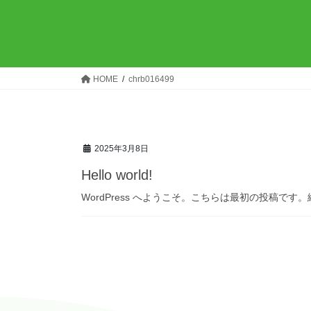
コ
ナ
ン
ビ
テ
ゲ
ン
ー
ツ
シ
HOME
chrb016499
へ
ョ
ス
ン
キ
に
ッ
移
2025年3月8日
プ
動
Hello world!
WordPress へようこそ。こちらは最初の投稿